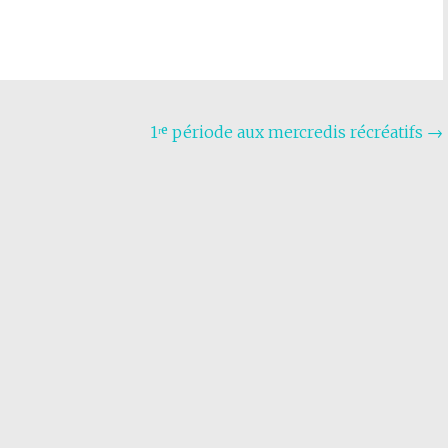
1ʳᵉ période aux mercredis récréatifs
→