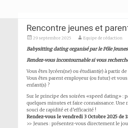
Aller
Pôle jeunesse
au
contenu
principal
Rencontre jeunes et paren
29 septembre 2025
Equipe de rédaction
Babysitting dating organisé par le Pôle Jeune
Rendez-vous incontournable si vous recherche
Vous êtes lycéen(ne) ou étudiant(e) à partir d
Vous êtes parent employeur (ou futur) et vou
enfant(s) ?
Sur le principe des soirées «speed dating» :
quelques minutes et faire connaissance. Une re
souci de rapidité et d’efficacité !
Rendez-vous le vendredi 3 Octobre 2025 de
1
>> Jeunes : présentez-vous directement le jou