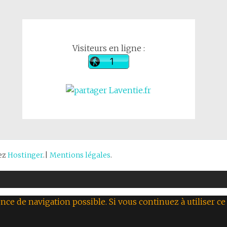
Visiteurs en ligne :
hez
Hostinger
.|
Mentions légales
.
nce de navigation possible. Si vous continuez à utiliser ce