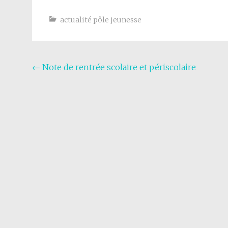
actualité pôle jeunesse
Navigation
←
Note de rentrée scolaire et périscolaire
de
l'article