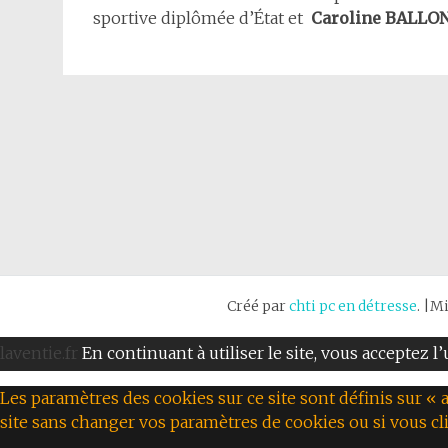
sportive diplômée d’État et
Caroline BALLO
Créé par
chti pc en détresse
. |M
laventie.fr
En continuant à utiliser le site, vous acceptez l
Les paramètres des cookies sur ce site sont définis sur « a
site sans changer vos paramètres de cookies ou si vous cl