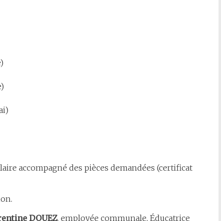
)
e)
ai)
aire accompagné des pièces demandées (certificat
ion.
rentine DOUEZ
, employée communale, Éducatrice