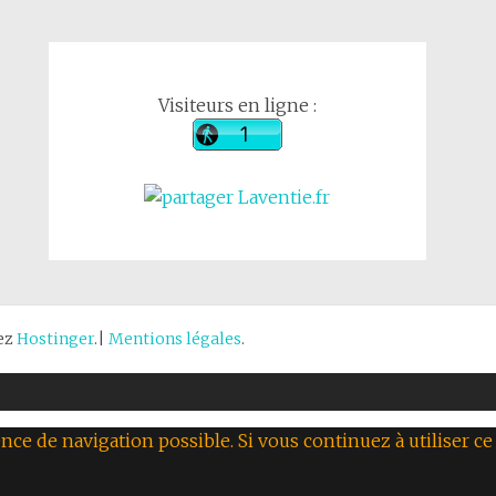
Visiteurs en ligne :
hez
Hostinger
.|
Mentions légales
.
nce de navigation possible. Si vous continuez à utiliser ce