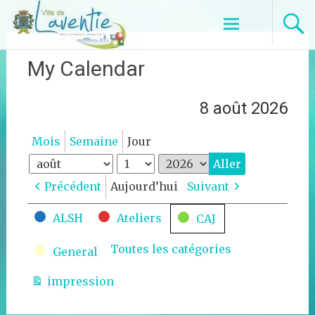
Aller
Pôle jeunesse
au
contenu
principal
My Calendar
8 août 2026
Mois
Semaine
Jour
Mois
Jour
Année
Précédent
Aujourd’hui
Suivant
Catégories
ALSH
Ateliers
CAJ
Toutes les catégories
General
impression
Vue