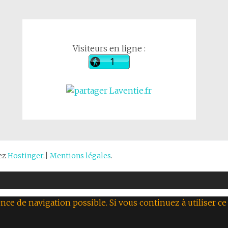
Visiteurs en ligne :
hez
Hostinger
.|
Mentions légales
.
nce de navigation possible. Si vous continuez à utiliser ce