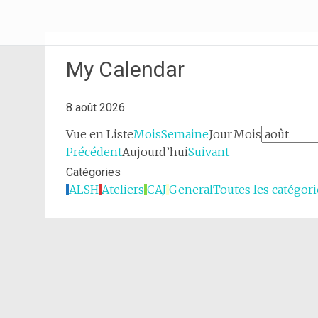
Aller
Pôle jeunesse
au
contenu
principal
My Calendar
8 août 2026
Vue en
Liste
Mois
Semaine
Jour
Mois
Précédent
Aujourd’hui
Suivant
Catégories
ALSH
Ateliers
CAJ
General
Toutes les catégori