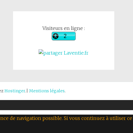
Visiteurs en ligne :
hez
Hostinger
.|
Mentions légales
.
nce de navigation possible. Si vous continuez à utiliser ce