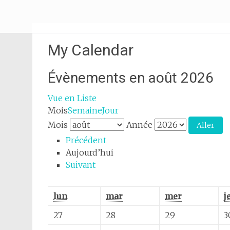
Aller
Pôle jeunesse
au
contenu
principal
My Calendar
Évènements en août 2026
Vue en
Liste
Mois
Semaine
Jour
Mois
Année
Précédent
Aujourd’hui
Suivant
lundi
mardi
mercredi
lun
mar
mer
j
27
28
29
27
28
29
3
juillet
juillet
juillet