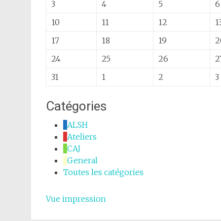
3
4
5
3
4
5
6
2026
2026
2026
août
août
août
10
11
12
10
11
12
1
2026
2026
2026
août
août
août
17
18
19
17
18
19
2
2026
2026
2026
août
août
août
24
25
26
24
25
26
2
2026
2026
2026
août
août
août
31
1
2
31
1
2
3
2026
2026
2026
août
septembre
septembre
2026
2026
2026
Catégories
ALSH
Ateliers
CAJ
General
Toutes les catégories
Vue
impression