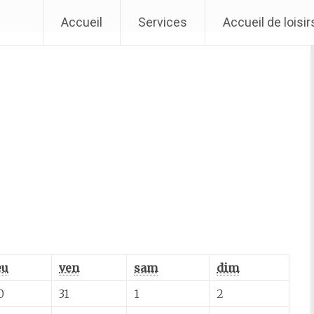
Accueil
Services
Accueil de loisi
jeudi
vendredi
samedi
dimanche
eu
ven
sam
dim
30
31
1
2
0
31
1
2
juillet
juillet
août
août